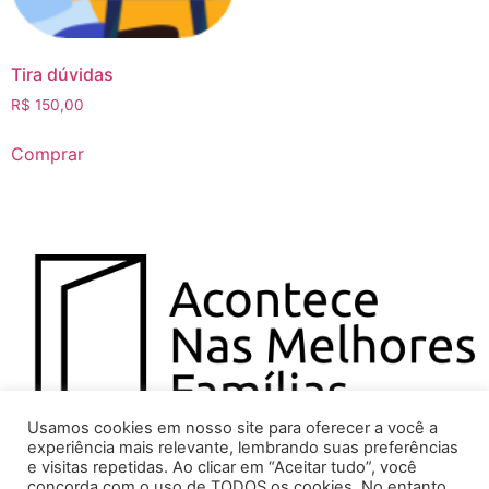
Tira dúvidas
R$
150,00
Comprar
Usamos cookies em nosso site para oferecer a você a
experiência mais relevante, lembrando suas preferências
O escritório Lúcia Tina M. Guimarães usa a técnica
e visitas repetidas. Ao clicar em “Aceitar tudo”, você
conciliatória transformativa e reflexiva para a solução
concorda com o uso de TODOS os cookies. No entanto,